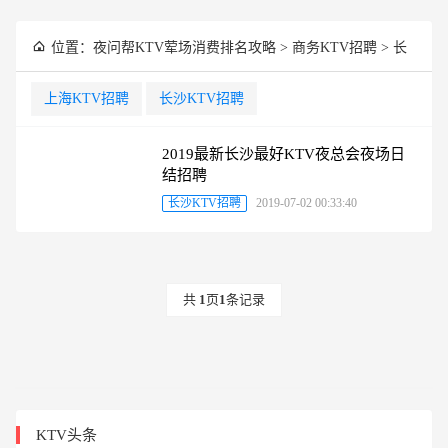
位置：
夜问帮KTV荤场消费排名攻略
>
商务KTV招聘
>
长
沙KTV招聘
> 列表
上海KTV招聘
长沙KTV招聘
2019最新长沙最好KTV夜总会夜场日
结招聘
长沙KTV招聘
2019-07-02 00:33:40
共
1
页
1
条记录
KTV头条