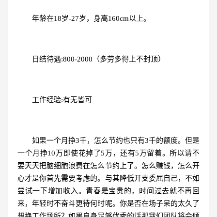
年龄在18岁-27岁，身高160cm以上。
日结待遇:800-2000（多劳多得上不封顶）
工作经验:有无皆可
如果一个月挣3千，怎么节约也只有3千的额度。但是
一个月挣10万即使花掉了5万，还有5万留着。所以请不
要天天把脑细胞浪费在怎么节约上了。怎么赚钱，怎么开
心才是你首先需要考虑的。与其降低开支委屈自己，不如
尝试一下增加收入。青春是宝贵的，时间过去就不再回
来，年轻时不奋斗更待何时呢。你是否在场子呆的太久了
想换工作场所？如果自身足够优秀的话那我们团队将会倾